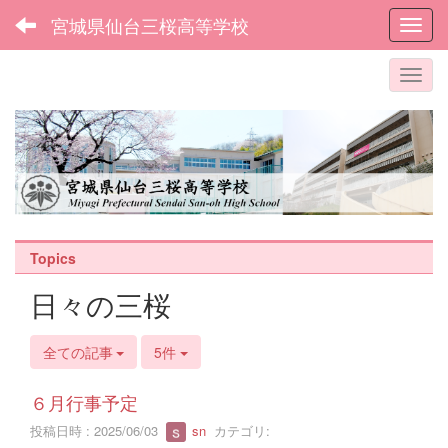
宮城県仙台三桜高等学校
Toggl
Topics
日々の三桜
全ての記事
5件
６月行事予定
投稿日時 : 2025/06/03
sn
カテゴリ: