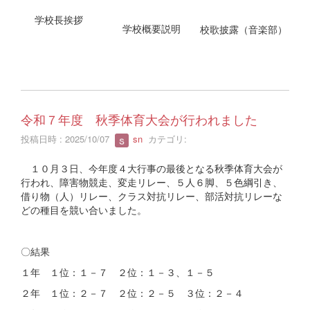
学校長挨拶
学校概要説明
校歌披露（音楽部）
令和７年度 秋季体育大会が行われました
投稿日時 : 2025/10/07
sn
カテゴリ:
１０月３日、今年度４大行事の最後となる秋季体育大会が
行われ、障害物競走、変走リレー、５人６脚、５色綱引き、
借り物（人）リレー、クラス対抗リレー、部活対抗リレーな
どの種目を競い合いました。
〇結果
１年 １位：１－７ ２位：１－３、１－５
２年 １位：２－７ ２位：２－５ ３位：２－４