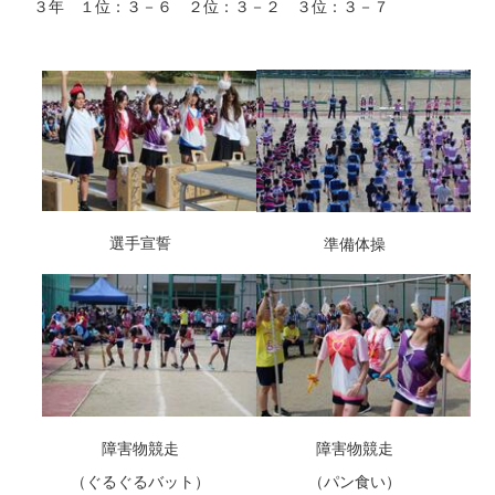
３年 １位：３－６ ２位：３－２ ３位：３－７
選手宣誓
準備体操
障害物競走
障害物競走
（ぐるぐるバット）
（パン食い）