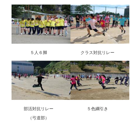
５人６脚
クラス対抗リレー
部活対抗リレー
５色綱引き
（弓道部）