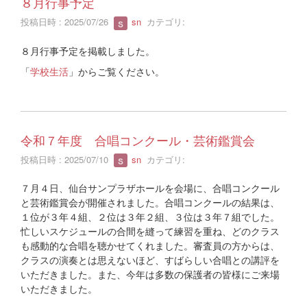
８月行事予定
投稿日時 : 2025/07/26
sn
カテゴリ:
８月行事予定を掲載しました。
「
学校生活
」からご覧ください。
令和７年度 合唱コンクール・芸術鑑賞会
投稿日時 : 2025/07/10
sn
カテゴリ:
７月４日、仙台サンプラザホールを会場に、合唱コンクール
と芸術鑑賞会が開催されました。合唱コンクールの結果は、
１位が３年４組、２位は３年２組、３位は３年７組でした。
忙しいスケジュールの合間を縫って練習を重ね、どのクラス
も感動的な合唱を聴かせてくれました。審査員の方からは、
クラスの演奏とは思えないほど、すばらしい合唱との講評を
いただきました。また、今年は多数の保護者の皆様にご来場
いただきました。