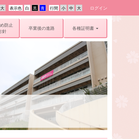
ログイン
表示色
行間
め防止
卒業後の進路
各種証明書
方針