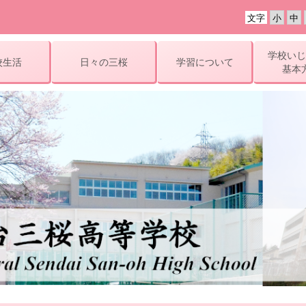
文字
学校いじ
校生活
日々の三桜
学習について
基本