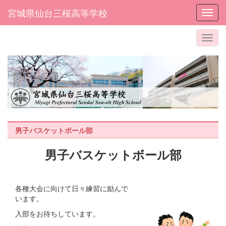
宮城県仙台三桜高等学校
Toggl
男子バスケットボール部
男子バスケットボール部
各種大会に向けて日々練習に励んで
います。
入部をお待ちしています。