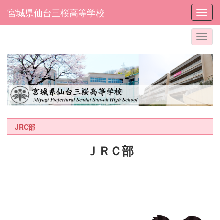
宮城県仙台三桜高等学校
Toggl
JRC部
ＪＲＣ部